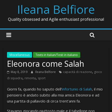
Ileana Belfiore
Quality obsessed and Agile enthusiast professional
Miscellaneous
Texts in Italian/Testi in italiano
Eleonora come Salah
,
May 8, 2019
Ileana Belfiore
capacità di reazione
gioco
,
,
di squadra
rimonta
sport
Giorni fa, quando ho saputo dell’
infortunio di Salah
, il mio
pensiero è andato subito alla mia amica Eleonora e ad
una partita di pallavolo di circa trent’anni fa.
Stavamo giocando piuttosto male e il tabellone non