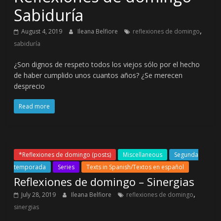
Sabiduría
,
August 4, 2019
Ileana Belfiore
reflexiones de domingo
sabiduría
¿Son dignos de respeto todos los viejos sólo por el hecho
de haber cumplido unos cuantos años? ¿Se merecen
desprecio
Read more
*Reflexiones de domingo (posts)
Miscellaneous
Segunda
temporada
Series
Texts in Spanish/Textos en español
Reflexiones de domingo – Sinergias
,
July 28, 2019
Ileana Belfiore
reflexiones de domingo
sinergias