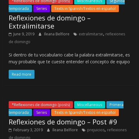
*Reflexiones de domingo (posts)
Miscellaneous
Segunda
temporada
Series
Texts in Spanish/Textos en español
Reflexiones de domingo –
Extralimitarse
,
June 9, 2019
Ileana Belfiore
extralimitarse
reflexiones
de domingo
Si dentro de tu vocabulario cabe la palabra extralimitarse, es
muy probable que te cueste entender el concepto de equipo
Read more
*Reflexiones de domingo (posts)
Miscellaneous
Primera
temporada
Series
Texts in Spanish/Textos en español
Reflexiones de domingo – Post #9
,
February 3, 2019
Ileana Belfiore
prejuicios
reflexiones
de domingo