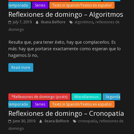
temporada
Series
Texts in Spanish/Textos en español
Reflexiones de domingo – Algoritmos
,
July 7, 2019
Ileana Belfiore
algoritmos
reflexiones de
domingo
Resulta que, para tener éxito, hay que complacerlos. Es
más: hay que portarse exactamente como esperan que lo
hagamos.Si no,
Read more
*Reflexiones de domingo (posts)
Miscellaneous
Segunda
temporada
Series
Texts in Spanish/Textos en español
Reflexiones de domingo – Cronopatía
,
June 30, 2019
Ileana Belfiore
cronopatía
reflexiones de
domingo