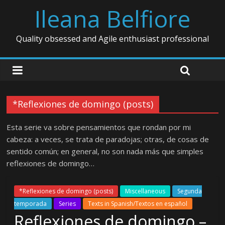
Ileana Belfiore
Quality obsessed and Agile enthusiast professional
*Reflexiones de domingo (posts)
Esta serie va sobre pensamientos que rondan por mi
cabeza: a veces, se trata de paradojas; otras, de cosas de
sentido común; en general, no son nada más que simples
reflexiones de domingo…
*Reflexiones de domingo (posts)
Miscellaneous
Segunda
temporada
Series
Texts in Spanish/Textos en español
Reflexiones de domingo –