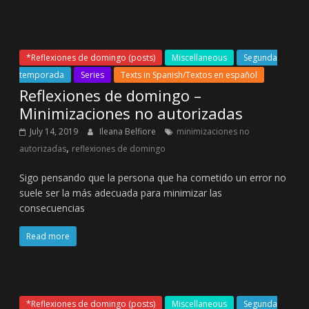
*Reflexiones de domingo (posts)
Miscellaneous
Segunda
temporada
Series
Texts in Spanish/Textos en español
Reflexiones de domingo –
Minimizaciones no autorizadas
July 14, 2019
Ileana Belfiore
minimizaciones no
,
autorizadas
reflexiones de domingo
Sigo pensando que la persona que ha cometido un error no
suele ser la más adecuada para minimizar las
consecuencias
Read more
*Reflexiones de domingo (posts)
Miscellaneous
Segunda