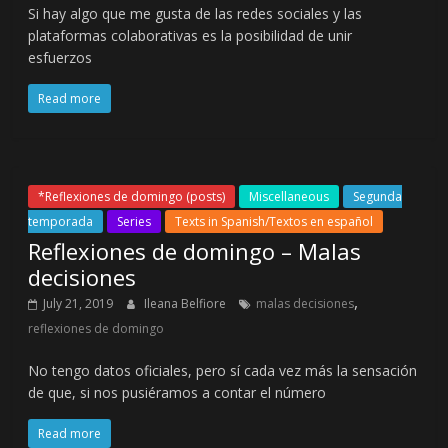
Si hay algo que me gusta de las redes sociales y las
plataformas colaborativas es la posibilidad de unir
esfuerzos
Read more
*Reflexiones de domingo (posts)
Miscellaneous
Segunda
temporada
Series
Texts in Spanish/Textos en español
Reflexiones de domingo – Malas
decisiones
,
July 21, 2019
Ileana Belfiore
malas decisiones
reflexiones de domingo
No tengo datos oficiales, pero sí cada vez más la sensación
de que, si nos pusiéramos a contar el número
Read more