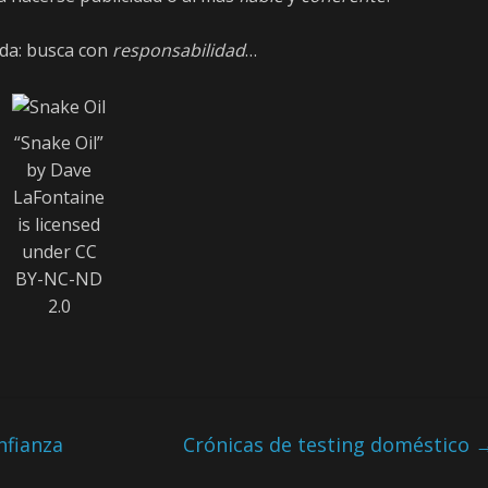
da: busca con
responsabilidad
…
“Snake Oil”
by Dave
LaFontaine
is licensed
under CC
BY-NC-ND
2.0
nfianza
Crónicas de testing doméstico