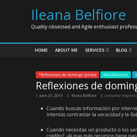
Ileana Belfiore
Quality obsessed and Agile enthusiast profess
HOME
ABOUT ME
SERVICES
BLOG
*Reflexiones de domingo (posts)
Miscellaneous
Reflexiones de domin
June 23, 2019
Ileana Belfiore
consumo respons
Cuando buscas información por interne
intentas contrastar la
veracidad
y la
fia
Cuando necesitas un producto o los serv
crédito? ¿Al que más recursos tiene par