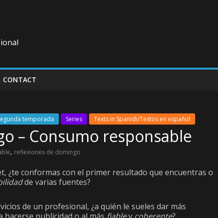
ional
CONTACT
Segunda temporada
Series
Texts in Spanish/Textos en español
go – Consumo responsable
,
able
reflexiones de domingo
t, ¿te conformas con el primer resultado que encuentras o
bilidad
de varias fuentes?
icios de un profesional, ¿a quién le sueles dar más
a hacerse publicidad o al más
fiable
y
coherente
?