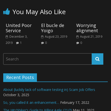
You May Also Like
United Poor
El bucle de
Worrying
Service
Yoigo
alignment
December 3,
August 23, 2019
August 21, 2019
2019
1
0
0
Recent Posts
About (luckily lack of software testing in) Scam Job Offers
October 3, 2025
So, you called it an enhancement…
February 17, 2022
The Hitchhiker’s Guide to Killing Agile (21/?)
May 11, 2021