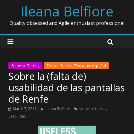
Ileana Belfiore
Quality obsessed and Agile enthusiast professional
Software Testing
Texts in Spanish/Textos en español
Sobre la (falta de)
usabilidad de las pantallas
de Renfe
,
March 7, 2018
Ileana Belfiore
software testing
usabilidad