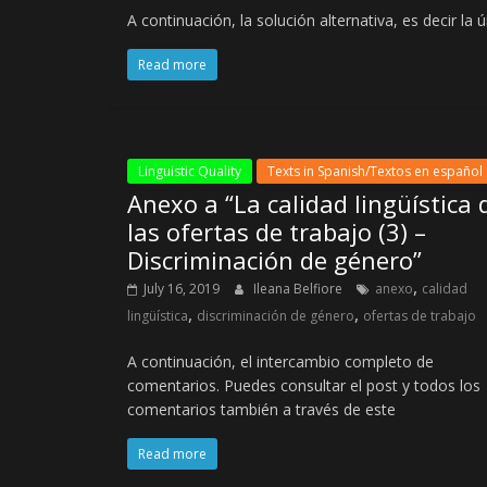
A continuación, la solución alternativa, es decir la
Read more
Linguistic Quality
Texts in Spanish/Textos en español
Anexo a “La calidad lingüística 
las ofertas de trabajo (3) –
Discriminación de género”
,
July 16, 2019
Ileana Belfiore
anexo
calidad
,
,
lingüística
discriminación de género
ofertas de trabajo
A continuación, el intercambio completo de
comentarios. Puedes consultar el post y todos los
comentarios también a través de este
Read more