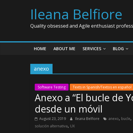
Ileana Belfiore
Quality obsessed and Agile enthusiast profess
HOME
ABOUT ME
SERVICES
BLOG
anexo
Software Testing
Texts in Spanish/Textos en español
Anexo a “El bucle de Y
desde un móvil
,
,
August 23, 2019
Ileana Belfiore
anexo
bucle
,
solución alternativa
UX