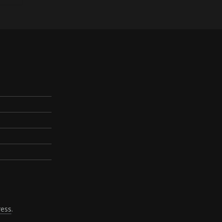
ess
.