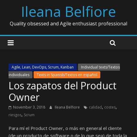
Ileana Belfiore
Quality obsessed and Agile enthusiast professional
Agile, Lean, DevOps, Scrum, Kanban
Individual texts/Textos
individuales
Texts in Spanish/Textos en español
Los zapatos del Product
Owner
,
,
November 3, 2018
Ileana Belfiore
calidad
costes
,
riesgos
Scrum
Para mí el Product Owner, o más en general el cliente
(de un producto de software o de lo que sea) de toda la