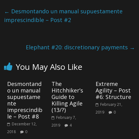
←
Desmontando un manual supuestamente
imprescindible – Post #2
Elephant #20: discretionary payments
→
You May Also Like
Desmontand
The
Extreme
o un manual
Hitchhiker’s
Agility – Post
supuestame
Guide to
#6: Structure
nte
Killing Agile
February 21,
imprescindib
(13/?)
2019
0
le – Post #8
February 7,
December 12,
2019
4
2018
0